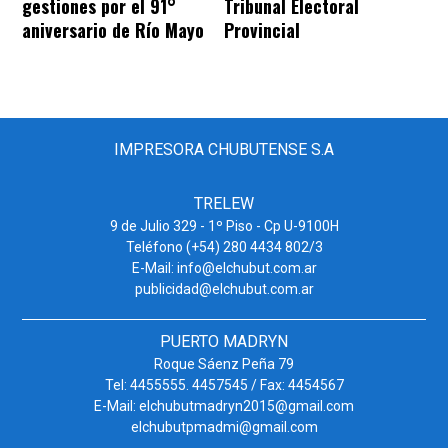
gestiones por el 91°
Tribunal Electoral
aniversario de Río Mayo
Provincial
IMPRESORA CHUBUTENSE S.A
TRELEW
9 de Julio 329 - 1º Piso - Cp U-9100H
Teléfono (+54) 280 4434 802/3
E-Mail: info@elchubut.com.ar
publicidad@elchubut.com.ar
PUERTO MADRYN
Roque Sáenz Peña 79
Tel: 4455555. 4457545 / Fax: 4454567
E-Mail: elchubutmadryn2015@gmail.com
elchubutpmadmi@gmail.com