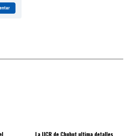
entar
el
La UCR de Chubut ultima detalles