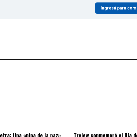
Ingresá para com
letra: Una «pipa de la paz»
Trelew conmemoró el Día d