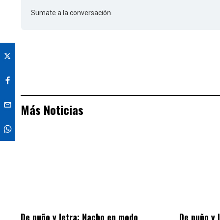
Sumate a la conversación.
Más Noticias
De puño y letra: Nacho en modo
De puño y 