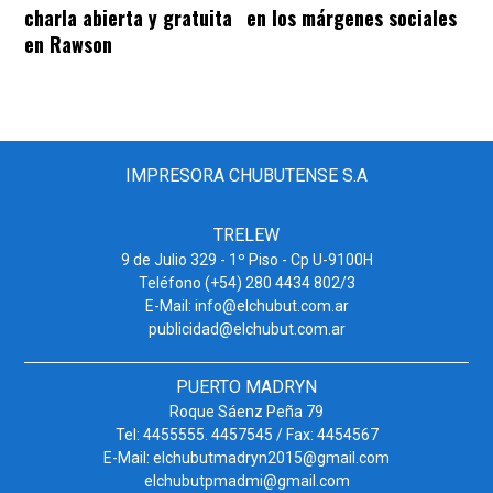
charla abierta y gratuita
en los márgenes sociales
en Rawson
IMPRESORA CHUBUTENSE S.A
TRELEW
9 de Julio 329 - 1º Piso - Cp U-9100H
Teléfono (+54) 280 4434 802/3
E-Mail: info@elchubut.com.ar
publicidad@elchubut.com.ar
PUERTO MADRYN
Roque Sáenz Peña 79
Tel: 4455555. 4457545 / Fax: 4454567
E-Mail: elchubutmadryn2015@gmail.com
elchubutpmadmi@gmail.com