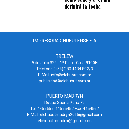
definirá la fecha
IMPRESORA CHUBUTENSE S.A
TRELEW
9 de Julio 329 - 1º Piso - Cp U-9100H
Teléfono (+54) 280 4434 802/3
E-Mail: info@elchubut.com.ar
publicidad@elchubut.com.ar
PUERTO MADRYN
Roque Sáenz Peña 79
Tel: 4455555. 4457545 / Fax: 4454567
E-Mail: elchubutmadryn2015@gmail.com
elchubutpmadmi@gmail.com