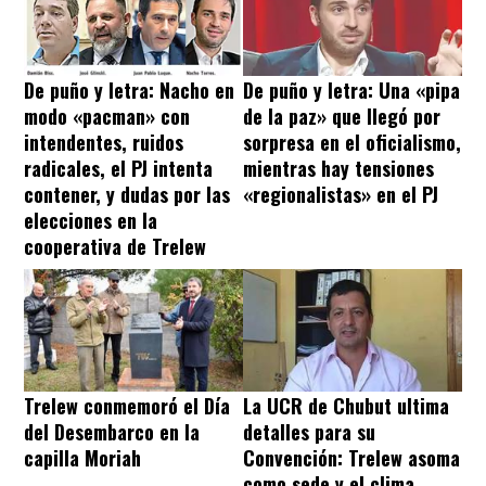
De puño y letra: Nacho en
De puño y letra: Una «pipa
modo «pacman» con
de la paz» que llegó por
intendentes, ruidos
sorpresa en el oficialismo,
radicales, el PJ intenta
mientras hay tensiones
contener, y dudas por las
«regionalistas» en el PJ
elecciones en la
cooperativa de Trelew
Trelew conmemoró el Día
La UCR de Chubut ultima
del Desembarco en la
detalles para su
capilla Moriah
Convención: Trelew asoma
como sede y el clima