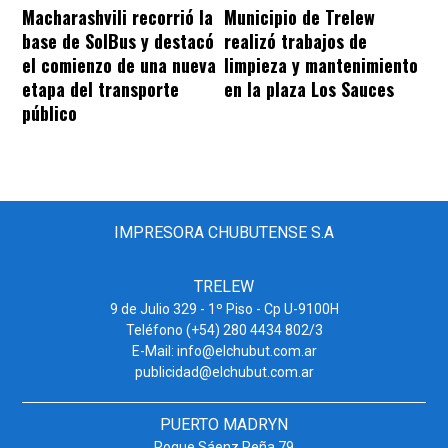
Macharashvili recorrió la
Municipio de Trelew
base de SolBus y destacó
realizó trabajos de
el comienzo de una nueva
limpieza y mantenimiento
etapa del transporte
en la plaza Los Sauces
público
IMPRESORA CHUBUTENSE S.A
TRELEW
9 de Julio 329 - 1º Piso - Cp U-9100H
Teléfono (+54) 280 4434 802/3
E-Mail: info@elchubut.com.ar
publicidad@elchubut.com.ar
PUERTO MADRYN
Roque Sáenz Peña 79