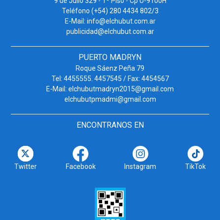
9 de Julio 329 - 1º Piso - Cp U-9100H
Teléfono (+54) 280 4434 802/3
E-Mail: info@elchubut.com.ar
publicidad@elchubut.com.ar
PUERTO MADRYN
Roque Sáenz Peña 79
Tel: 4455555. 4457545 / Fax: 4454567
E-Mail: elchubutmadryn2015@gmail.com
elchubutpmadmi@gmail.com
ENCONTRANOS EN
Twitter
Facebook
Instagram
TikTok