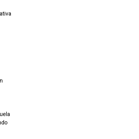
ativa
en
cuela
ndo