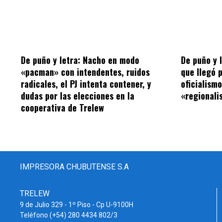
De puño y letra: Nacho en modo
De puño y 
«pacman» con intendentes, ruidos
que llegó 
radicales, el PJ intenta contener, y
oficialism
dudas por las elecciones en la
«regionalis
cooperativa de Trelew
IMPRESORA CHUBUTENSE S.A
TRELEW
9 de Julio 329 - 1º Piso - Cp U-9100H
Teléfono (+54) 280 4434 802/3