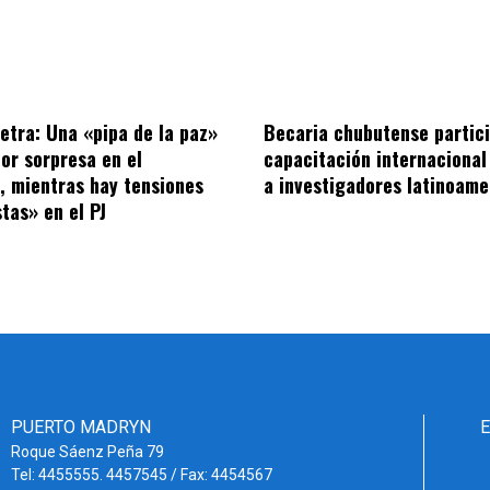
letra: Una «pipa de la paz»
Becaria chubutense partic
por sorpresa en el
capacitación internacional
o, mientras hay tensiones
a investigadores latinoame
tas» en el PJ
PUERTO MADRYN
Roque Sáenz Peña 79
Tel: 4455555. 4457545 / Fax: 4454567