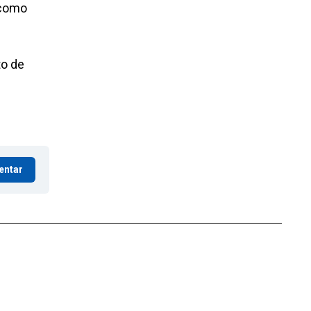
 como
to de
entar