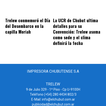
Trelew conmemoró el Día
La UCR de Chubut ultima
del Desembarco en la
detalles para su
capilla Moriah
Convención: Trelew asoma
como sede y el clima
definirá la fecha
IMPRESORA CHUBUTENSE S.A
TRELEW
9 de Julio 329 - 1º Piso - Cp U-9100H
Teléfono (+54) 280 4434 802/3
E-Mail: info@elchubut.com.ar
publicidad@elchubut.com.ar