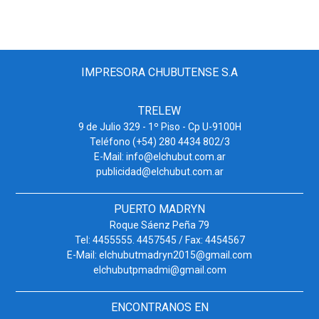
IMPRESORA CHUBUTENSE S.A
TRELEW
9 de Julio 329 - 1º Piso - Cp U-9100H
Teléfono (+54) 280 4434 802/3
E-Mail: info@elchubut.com.ar
publicidad@elchubut.com.ar
PUERTO MADRYN
Roque Sáenz Peña 79
Tel: 4455555. 4457545 / Fax: 4454567
E-Mail: elchubutmadryn2015@gmail.com
elchubutpmadmi@gmail.com
ENCONTRANOS EN