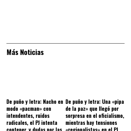
Más Noticias
De puño y letra: Nacho en
De puño y letra: Una «pipa
modo «pacman» con
de la paz» que llegó por
intendentes, ruidos
sorpresa en el oficialismo,
radicales, el PJ intenta
mientras hay tensiones
contener, y dudas por las
«regionalistas» en el PJ