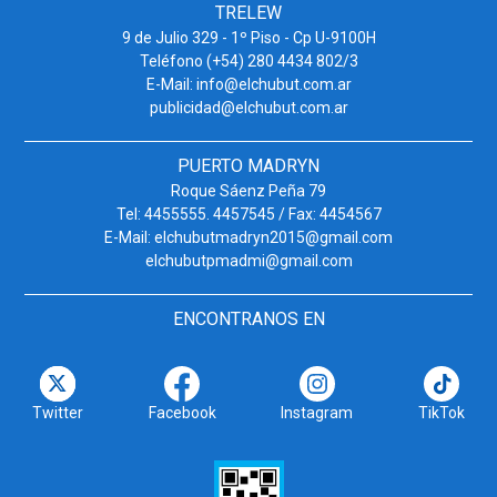
TRELEW
9 de Julio 329 - 1º Piso - Cp U-9100H
Teléfono (+54) 280 4434 802/3
E-Mail: info@elchubut.com.ar
publicidad@elchubut.com.ar
PUERTO MADRYN
Roque Sáenz Peña 79
Tel: 4455555. 4457545 / Fax: 4454567
E-Mail: elchubutmadryn2015@gmail.com
elchubutpmadmi@gmail.com
ENCONTRANOS EN
Twitter
Facebook
Instagram
TikTok