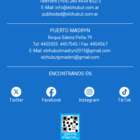
Teléfono (+54) 280 4434 802/3
E-Mail: info@elchubut.com.ar
publicidad@elchubut.com.ar
PUERTO MADRYN
Roque Sáenz Peña 79
Tel: 4455555. 4457545 / Fax: 4454567
E-Mail: elchubutmadryn2015@gmail.com
elchubutpmadmi@gmail.com
ENCONTRANOS EN
Twitter
Facebook
Instagram
TikTok