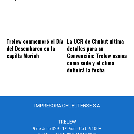
Trelew conmemoró el Día
La UCR de Chubut ultima
del Desembarco en la
detalles para su
capilla Moriah
Convención: Trelew asoma
como sede y el clima
definirá la fecha
IMPRESORA CHUBUTENSE S.A
TRELEW
9 de Julio 329 - 1º Piso - Cp U-9100H