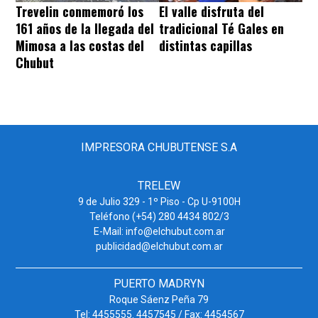
Trevelin conmemoró los
El valle disfruta del
161 años de la llegada del
tradicional Té Gales en
Mimosa a las costas del
distintas capillas
Chubut
IMPRESORA CHUBUTENSE S.A
TRELEW
9 de Julio 329 - 1º Piso - Cp U-9100H
Teléfono (+54) 280 4434 802/3
E-Mail: info@elchubut.com.ar
publicidad@elchubut.com.ar
PUERTO MADRYN
Roque Sáenz Peña 79
Tel: 4455555. 4457545 / Fax: 4454567