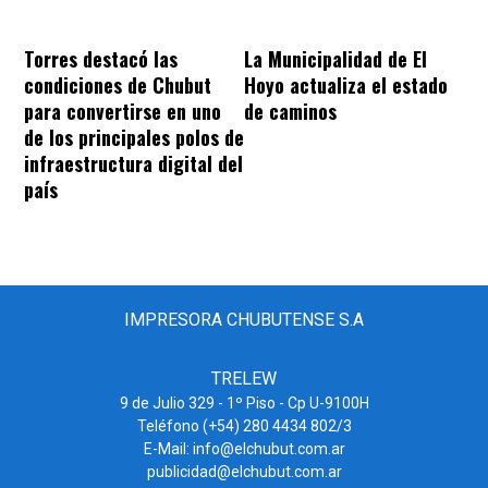
Torres destacó las
La Municipalidad de El
condiciones de Chubut
Hoyo actualiza el estado
para convertirse en uno
de caminos
de los principales polos de
infraestructura digital del
país
IMPRESORA CHUBUTENSE S.A
TRELEW
9 de Julio 329 - 1º Piso - Cp U-9100H
Teléfono (+54) 280 4434 802/3
E-Mail: info@elchubut.com.ar
publicidad@elchubut.com.ar