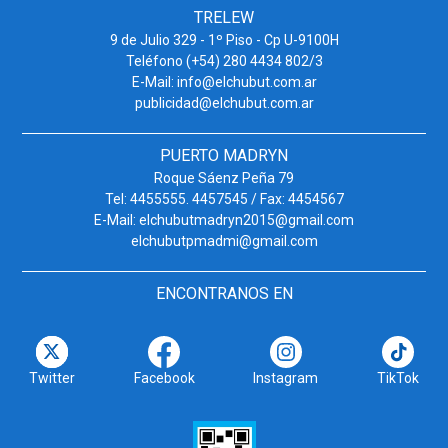
TRELEW
9 de Julio 329 - 1º Piso - Cp U-9100H
Teléfono (+54) 280 4434 802/3
E-Mail: info@elchubut.com.ar
publicidad@elchubut.com.ar
PUERTO MADRYN
Roque Sáenz Peña 79
Tel: 4455555. 4457545 / Fax: 4454567
E-Mail: elchubutmadryn2015@gmail.com
elchubutpmadmi@gmail.com
ENCONTRANOS EN
Twitter
Facebook
Instagram
TikTok