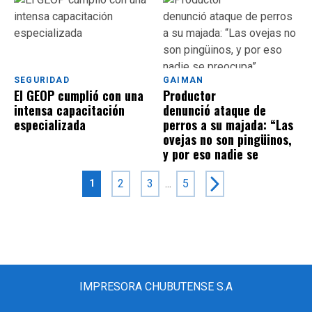
SEGURIDAD
GAIMAN
El GEOP cumplió con una
Productor
intensa capacitación
denunció ataque de
especializada
perros a su majada: “Las
ovejas no son pingüinos,
y por eso nadie se
preocupa”
2
3
...
5
1
IMPRESORA CHUBUTENSE S.A