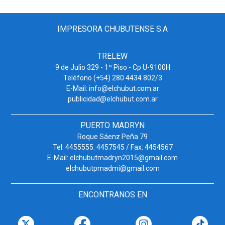
IMPRESORA CHUBUTENSE S.A
TRELEW
9 de Julio 329 - 1º Piso - Cp U-9100H
Teléfono (+54) 280 4434 802/3
E-Mail: info@elchubut.com.ar
publicidad@elchubut.com.ar
PUERTO MADRYN
Roque Sáenz Peña 79
Tel: 4455555. 4457545 / Fax: 4454567
E-Mail: elchubutmadryn2015@gmail.com
elchubutpmadmi@gmail.com
ENCONTRANOS EN