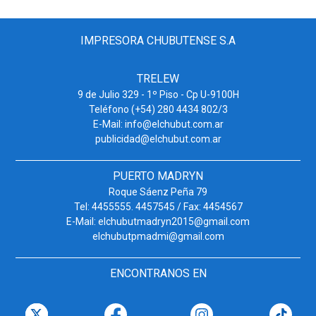
IMPRESORA CHUBUTENSE S.A
TRELEW
9 de Julio 329 - 1º Piso - Cp U-9100H
Teléfono (+54) 280 4434 802/3
E-Mail: info@elchubut.com.ar
publicidad@elchubut.com.ar
PUERTO MADRYN
Roque Sáenz Peña 79
Tel: 4455555. 4457545 / Fax: 4454567
E-Mail: elchubutmadryn2015@gmail.com
elchubutpmadmi@gmail.com
ENCONTRANOS EN