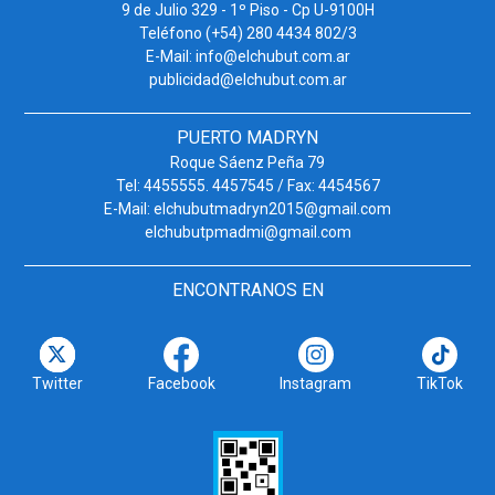
9 de Julio 329 - 1º Piso - Cp U-9100H
Teléfono (+54) 280 4434 802/3
E-Mail: info@elchubut.com.ar
publicidad@elchubut.com.ar
PUERTO MADRYN
Roque Sáenz Peña 79
Tel: 4455555. 4457545 / Fax: 4454567
E-Mail: elchubutmadryn2015@gmail.com
elchubutpmadmi@gmail.com
ENCONTRANOS EN
Twitter
Facebook
Instagram
TikTok