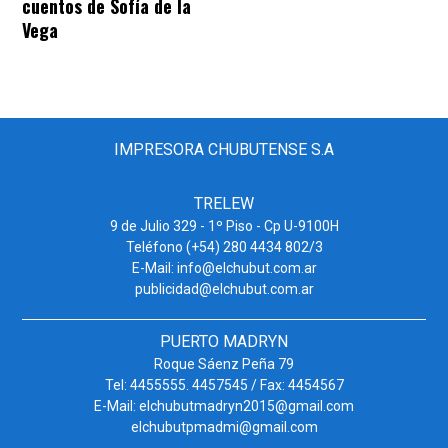
cuentos de Sofía de la
Vega
IMPRESORA CHUBUTENSE S.A
TRELEW
9 de Julio 329 - 1º Piso - Cp U-9100H
Teléfono (+54) 280 4434 802/3
E-Mail: info@elchubut.com.ar
publicidad@elchubut.com.ar
PUERTO MADRYN
Roque Sáenz Peña 79
Tel: 4455555. 4457545 / Fax: 4454567
E-Mail: elchubutmadryn2015@gmail.com
elchubutpmadmi@gmail.com