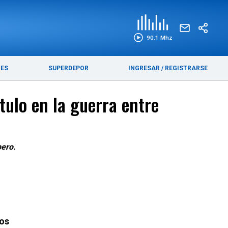
EDICIÓN IMPRESA
FUNEBRES
90.1 Mhz
RES
SUPERDEPOR
INGRESAR
/
REGISTRARSE
ulo en la guerra entre
bero.
zos