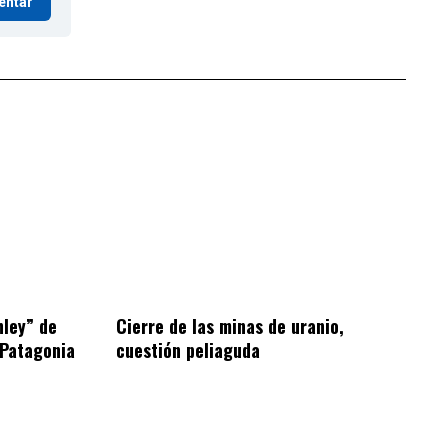
entar
hley” de
Cierre de las minas de uranio,
 Patagonia
cuestión peliaguda