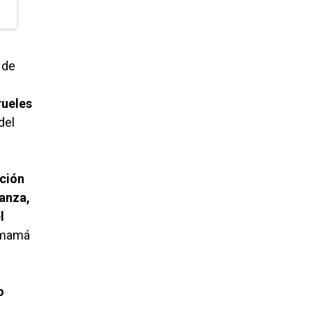
 de
rueles
del
ación
ianza,
l
n mamá
o