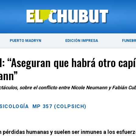
ÚLTIMAS NOTICIAS
PUERTO MADRYN
PUERTO MADRYN
EDICIÓN IMPRESA
FUNEB
: “Aseguran que habrá otro capít
ann”
ectáculos, sobre el conflicto entre Nicole Neumann y Fabián Cu
PSICOLOGÍA MP 357 (COLPSICH)
an pérdidas humanas y suelen ser inmunes a los esfuer