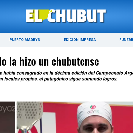
ÚLTIMAS NOTICIAS
PUERTO MADRYN
PUERTO MADRYN
EDICIÓN IMPRESA
FUNEB
o la hizo un chubutense
 se había consagrado en la décima edición del Campeonato Arge
on locales propios, el patagónico sigue sumando logros.