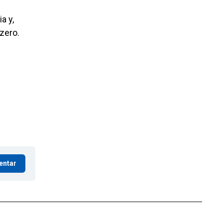
a y,
zero.
entar