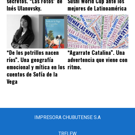
secretos. “Las Fotos” de
Sushi World Cup ante los
Inés Ulanovsky.
mejores de Latinoamérica
“De los potrillos nacen
“Agarrate Catalina”. Una
ríos”. Una geografía
advertencia que viene con
emocional y mítica en los
ritmo.
cuentos de Sofía de la
Vega
IMPRESORA CHUBUTENSE S.A
TRELEW