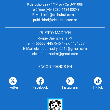
9 de Julio 329 - 1º Piso - Cp U-9100H
Teléfono (+54) 280 4434 802/3
E-Mail: info@elchubut.com.ar
publicidad@elchubut.com.ar
PUERTO MADRYN
Roque Sáenz Peña 79
Tel: 4455555. 4457545 / Fax: 4454567
E-Mail: elchubutmadryn2015@gmail.com
elchubutpmadmi@gmail.com
ENCONTRANOS EN
Twitter
Facebook
Instagram
TikTok