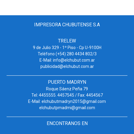
IMPRESORA CHUBUTENSE S.A
TRELEW
9 de Julio 329 - 1º Piso - Cp U-9100H
Teléfono (+54) 280 4434 802/3
E-Mail: info@elchubut.com.ar
publicidad@elchubut.com.ar
PUERTO MADRYN
Roque Sáenz Peña 79
Tel: 4455555. 4457545 / Fax: 4454567
E-Mail: elchubutmadryn2015@gmail.com
elchubutpmadmi@gmail.com
ENCONTRANOS EN