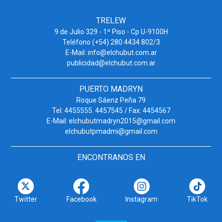
TRELEW
9 de Julio 329 - 1º Piso - Cp U-9100H
Teléfono (+54) 280 4434 802/3
E-Mail: info@elchubut.com.ar
publicidad@elchubut.com.ar
PUERTO MADRYN
Roque Sáenz Peña 79
Tel: 4455555. 4457545 / Fax: 4454567
E-Mail: elchubutmadryn2015@gmail.com
elchubutpmadmi@gmail.com
ENCONTRANOS EN
Twitter
Facebook
Instagram
TikTok