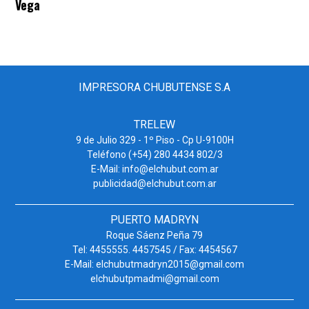
Vega
IMPRESORA CHUBUTENSE S.A
TRELEW
9 de Julio 329 - 1º Piso - Cp U-9100H
Teléfono (+54) 280 4434 802/3
E-Mail: info@elchubut.com.ar
publicidad@elchubut.com.ar
PUERTO MADRYN
Roque Sáenz Peña 79
Tel: 4455555. 4457545 / Fax: 4454567
E-Mail: elchubutmadryn2015@gmail.com
elchubutpmadmi@gmail.com