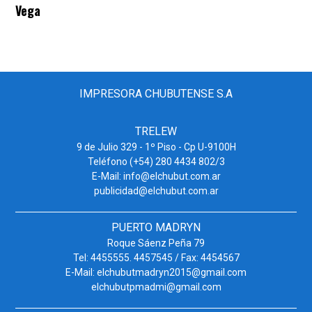
Vega
IMPRESORA CHUBUTENSE S.A
TRELEW
9 de Julio 329 - 1º Piso - Cp U-9100H
Teléfono (+54) 280 4434 802/3
E-Mail: info@elchubut.com.ar
publicidad@elchubut.com.ar
PUERTO MADRYN
Roque Sáenz Peña 79
Tel: 4455555. 4457545 / Fax: 4454567
E-Mail: elchubutmadryn2015@gmail.com
elchubutpmadmi@gmail.com