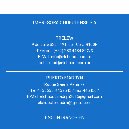
IMPRESORA CHUBUTENSE S.A
TRELEW
9 de Julio 329 - 1º Piso - Cp U-9100H
Teléfono (+54) 280 4434 802/3
E-Mail: info@elchubut.com.ar
publicidad@elchubut.com.ar
PUERTO MADRYN
Roque Sáenz Peña 79
Tel: 4455555. 4457545 / Fax: 4454567
E-Mail: elchubutmadryn2015@gmail.com
elchubutpmadmi@gmail.com
ENCONTRANOS EN