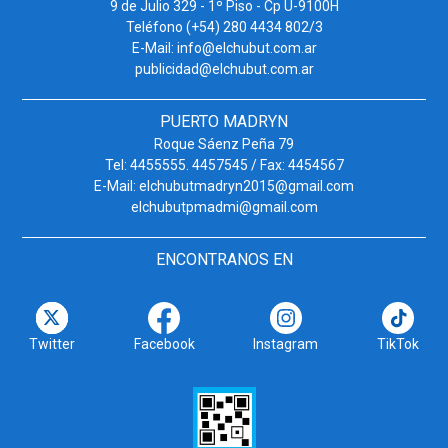
9 de Julio 329 - 1º Piso - Cp U-9100H
Teléfono (+54) 280 4434 802/3
E-Mail: info@elchubut.com.ar
publicidad@elchubut.com.ar
PUERTO MADRYN
Roque Sáenz Peña 79
Tel: 4455555. 4457545 / Fax: 4454567
E-Mail: elchubutmadryn2015@gmail.com
elchubutpmadmi@gmail.com
ENCONTRANOS EN
Twitter
Facebook
Instagram
TikTok