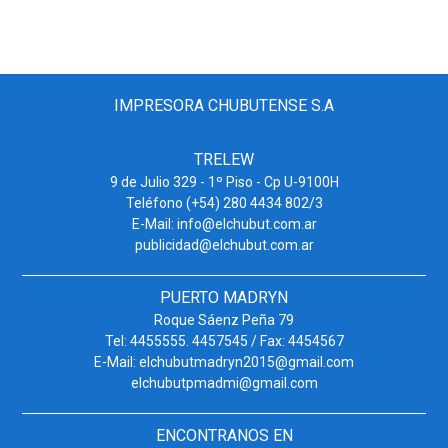
IMPRESORA CHUBUTENSE S.A
TRELEW
9 de Julio 329 - 1º Piso - Cp U-9100H
Teléfono (+54) 280 4434 802/3
E-Mail: info@elchubut.com.ar
publicidad@elchubut.com.ar
PUERTO MADRYN
Roque Sáenz Peña 79
Tel: 4455555. 4457545 / Fax: 4454567
E-Mail: elchubutmadryn2015@gmail.com
elchubutpmadmi@gmail.com
ENCONTRANOS EN