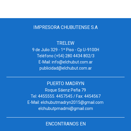
IMPRESORA CHUBUTENSE S.A
TRELEW
9 de Julio 329 - 1º Piso - Cp U-9100H
Teléfono (+54) 280 4434 802/3
E-Mail: info@elchubut.com.ar
publicidad@elchubut.com.ar
PUERTO MADRYN
Roque Sáenz Peña 79
Tel: 4455555. 4457545 / Fax: 4454567
E-Mail: elchubutmadryn2015@gmail.com
elchubutpmadmi@gmail.com
ENCONTRANOS EN