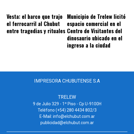
Vesta: el barco que trajo
Municipio de Trelew licitó
el ferrocarril al Chubut
espacio comercial en el
entre tragedias y rituales
Centro de Visitantes del
dinosaurio ubicado en el
ingreso a la ciudad
IMPRESORA CHUBUTENSE S.A
TRELEW
9 de Julio 329 - 1º Piso - Cp U-9100H
Teléfono (+54) 280 4434 802/3
E-Mail: info@elchubut.com.ar
publicidad@elchubut.com.ar