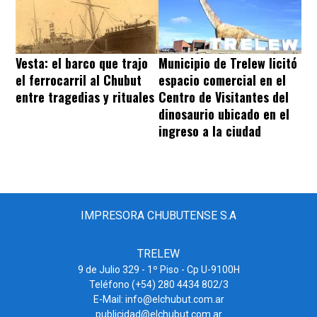
Vesta: el barco que trajo
Municipio de Trelew licitó
el ferrocarril al Chubut
espacio comercial en el
entre tragedias y rituales
Centro de Visitantes del
dinosaurio ubicado en el
ingreso a la ciudad
IMPRESORA CHUBUTENSE S.A
TRELEW
9 de Julio 329 - 1º Piso - Cp U-9100H
Teléfono (+54) 280 4434 802/3
E-Mail: info@elchubut.com.ar
publicidad@elchubut.com.ar