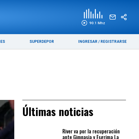
EDICIÓN IMPRESA
FUNEBRES
90.1 Mhz
RES
SUPERDEPOR
INGRESAR
/
REGISTRARSE
Últimas noticias
River va por la recuperación
ante Gimnasia y Esgrima La