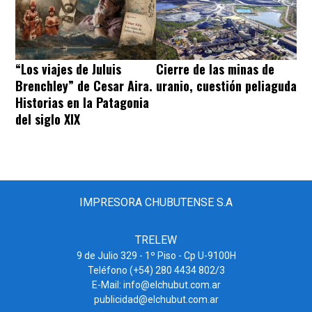
“Los viajes de Juluis
Cierre de las minas de
Brenchley” de Cesar Aira.
uranio, cuestión peliaguda
Historias en la Patagonia
del siglo XIX
IMPRESORA CHUBUTENSE S.A
TRELEW
9 de Julio 329 - 1º Piso - Cp U-9100H
Teléfono (+54) 280 4434 802/3
E-Mail: info@elchubut.com.ar
publicidad@elchubut.com.ar