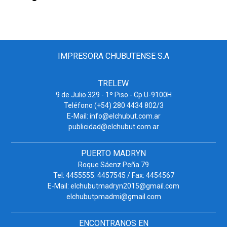
IMPRESORA CHUBUTENSE S.A
TRELEW
9 de Julio 329 - 1º Piso - Cp U-9100H
Teléfono (+54) 280 4434 802/3
E-Mail: info@elchubut.com.ar
publicidad@elchubut.com.ar
PUERTO MADRYN
Roque Sáenz Peña 79
Tel: 4455555. 4457545 / Fax: 4454567
E-Mail: elchubutmadryn2015@gmail.com
elchubutpmadmi@gmail.com
ENCONTRANOS EN