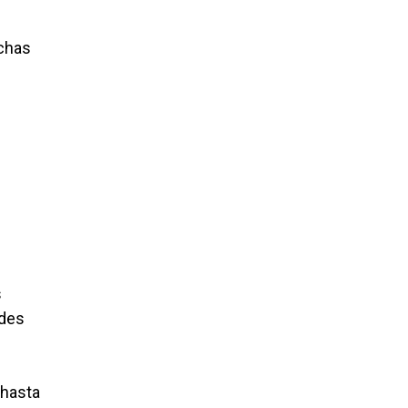
uchas
s
ades
 hasta