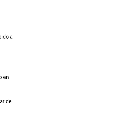
bido a
o en
ar de