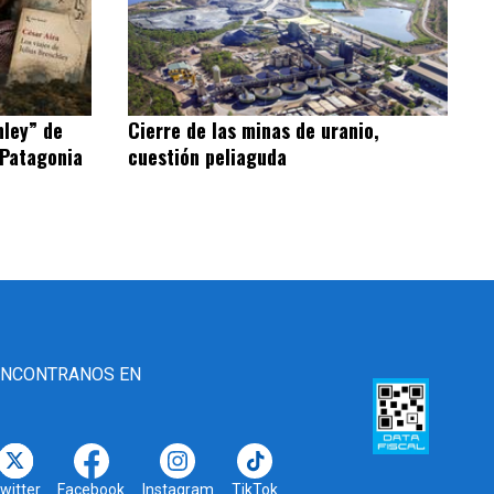
hley” de
Cierre de las minas de uranio,
 Patagonia
cuestión peliaguda
ENCONTRANOS EN
witter
Facebook
Instagram
TikTok