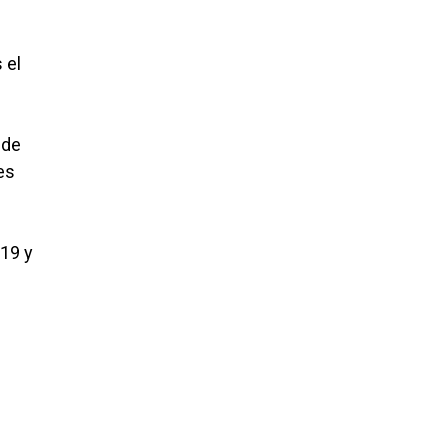
 el
 de
es
019 y