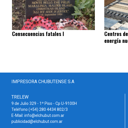
Consecuencias fatales I
Centros de
energía nu
IMPRESORA CHUBUTENSE S.A
TRELEW
9 de Julio 329 - 1º Piso - Cp U-9100H
Teléfono (+54) 280 4434 802/3
E-Mail: info@elchubut.com.ar
publicidad@elchubut.com.ar