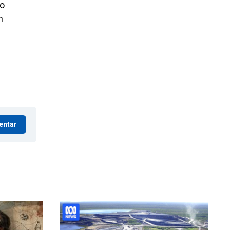
 o
n
entar