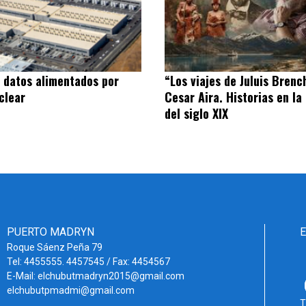
 datos alimentados por
“Los viajes de Juluis Brenc
clear
Cesar Aira. Historias en la
del siglo XIX
PUERTO MADRYN
Roque Sáenz Peña 79
Tel: 4455555. 4457545 / Fax: 4454567
E-Mail: elchubutmadryn2015@gmail.com
elchubutpmadmi@gmail.com
T