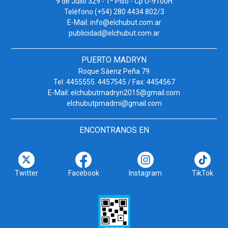
9 de Julio 329 - 1º Piso - Cp U-9100H
Teléfono (+54) 280 4434 802/3
E-Mail: info@elchubut.com.ar
publicidad@elchubut.com.ar
PUERTO MADRYN
Roque Sáenz Peña 79
Tel: 4455555. 4457545 / Fax: 4454567
E-Mail: elchubutmadryn2015@gmail.com
elchubutpmadmi@gmail.com
ENCONTRANOS EN
Twitter
Facebook
Instagram
TikTok