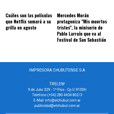
Cuáles son las películas
Mercedes Morán
que Netflix sumará a su
protagoniza "Mis muertos
grilla en agosto
tristes", la miniserie de
Pablo Larraín que va al
Festival de San Sebastián
IMPRESORA CHUBUTENSE S.A
TRELEW
9 de Julio 329 - 1º Piso - Cp U-9100H
Teléfono (+54) 280 4434 802/3
E-Mail: info@elchubut.com.ar
publicidad@elchubut.com.ar