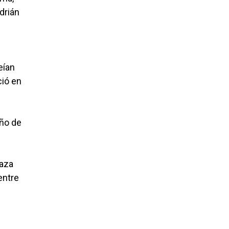
drián
eían
ció en
eño de
raza
entre