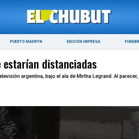
ÚLTIMAS NOTICIAS
PUERTO MADRYN
PUERTO MADRYN
EDICIÓN IMPRESA
FUNEB
e estarían distanciadas
 televisión argentina, bajo el ala de Mirtha Legrand. Al pare