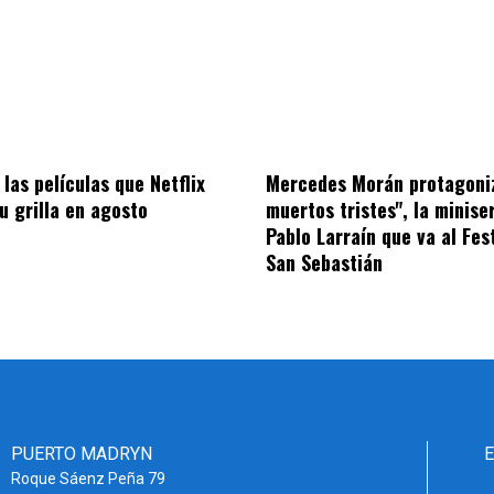
las películas que Netflix
Mercedes Morán protagoni
u grilla en agosto
muertos tristes", la minise
Pablo Larraín que va al Fes
San Sebastián
PUERTO MADRYN
Roque Sáenz Peña 79