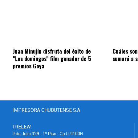
Juan Minujín disfruta del éxito de
Cuáles son 
"Los domingos" film ganador de 5
sumará a s
premios Goya
IMPRESORA CHUBUTENSE S.A
TRELEW
9 de Julio 329 - 1º Piso - Cp U-9100H