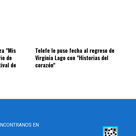
za "Mis
Telefe le puso fecha al regreso de
rie de
Virginia Lago con "Historias del
tival de
corazón"
ENCONTRANOS EN