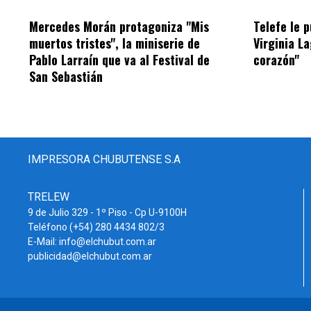
Mercedes Morán protagoniza "Mis
Telefe le 
muertos tristes", la miniserie de
Virginia L
Pablo Larraín que va al Festival de
corazón"
San Sebastián
IMPRESORA CHUBUTENSE S.A
TRELEW
9 de Julio 329 - 1º Piso - Cp U-9100H
Teléfono (+54) 280 4434 802/3
E-Mail: info@elchubut.com.ar
publicidad@elchubut.com.ar