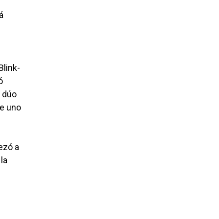
á
Blink-
ó
l dúo
de uno
ezó a
la