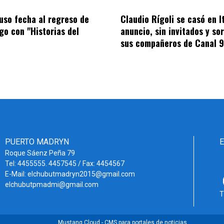
puso fecha al regreso de
Claudio Rígoli se casó en It
ago con "Historias del
anuncio, sin invitados y so
sus compañeros de Canal 9
PUERTO MADRYN
Roque Sáenz Peña 79
Tel: 4455555. 4457545 / Fax: 4454567
E-Mail: elchubutmadryn2015@gmail.com
elchubutpmadmi@gmail.com
T
Mustang Cloud - CMS para portales de noticias