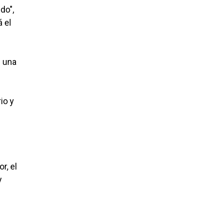
do",
 el
e una
io y
r, el
y