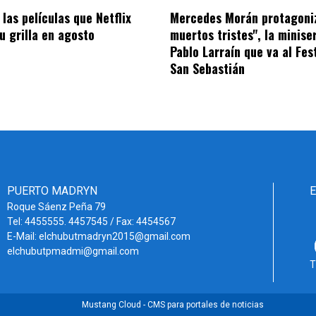
las películas que Netflix
Mercedes Morán protagoni
u grilla en agosto
muertos tristes", la minise
Pablo Larraín que va al Fes
San Sebastián
PUERTO MADRYN
Roque Sáenz Peña 79
Tel: 4455555. 4457545 / Fax: 4454567
E-Mail: elchubutmadryn2015@gmail.com
elchubutpmadmi@gmail.com
T
Mustang Cloud - CMS para portales de noticias