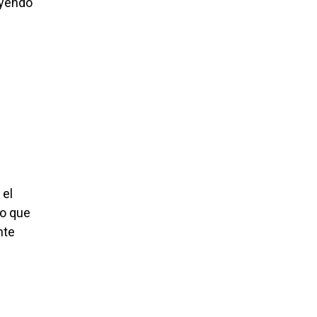
uyendo
 el
Lo que
nte