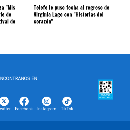
za "Mis
Telefe le puso fecha al regreso de
rie de
Virginia Lago con "Historias del
tival de
corazón"
ENCONTRANOS EN
witter
Facebook
Instagram
TikTok