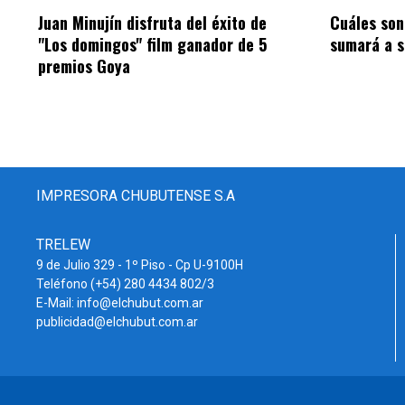
Juan Minujín disfruta del éxito de
Cuáles son 
"Los domingos" film ganador de 5
sumará a s
premios Goya
IMPRESORA CHUBUTENSE S.A
TRELEW
9 de Julio 329 - 1º Piso - Cp U-9100H
Teléfono (+54) 280 4434 802/3
E-Mail: info@elchubut.com.ar
publicidad@elchubut.com.ar