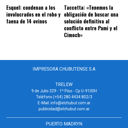
Esquel: condenan a los
Taccetta: «Tenemos la
involucrados en el robo y
obligación de buscar una
faena de 14 ovinos
solución definitiva al
conflicto entre Pami y el
Cimoch»
IMPRESORA CHUBUTENSE S.A
TRELEW
9 de Julio 329 - 1º Piso - Cp U-9100H
Teléfono (+54) 280 4434 802/3
E-Mail: info@elchubut.com.ar
publicidad@elchubut.com.ar
PUERTO MADRYN