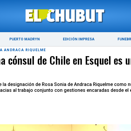
ÚLTIMAS NOTICIAS
PUERTO MADRYN
PUERTO MADRYN
EDICIÓN IMPRESA
FUNEB
IA ANDRACA RIQUELME
a cónsul de Chile en Esquel es u
de la designación de Rosa Sonia de Andraca Riquelme como n
gracias al trabajo conjunto con gestiones encaradas desde el e