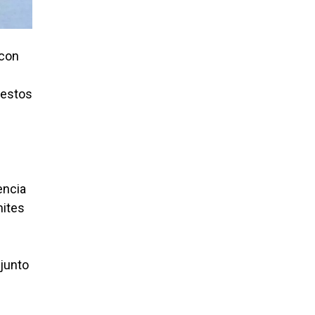
 con
 estos
encia
mites
njunto