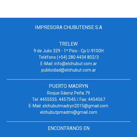
IMPRESORA CHUBUTENSE S.A
TRELEW
9 de Julio 329 - 1º Piso - Cp U-9100H
Teléfono (+54) 280 4434 802/3
E-Mail: info@elchubut.com.ar
publicidad@elchubut.com.ar
PUERTO MADRYN
Roque Sáenz Peña 79
Tel: 4455555. 4457545 / Fax: 4454567
E-Mail: elchubutmadryn2015@gmail.com
elchubutpmadmi@gmail.com
ENCONTRANOS EN