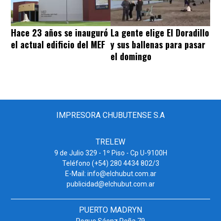
Hace 23 años se inauguró
La gente elige El Doradillo
el actual edificio del MEF
y sus ballenas para pasar
el domingo
IMPRESORA CHUBUTENSE S.A
TRELEW
9 de Julio 329 - 1º Piso - Cp U-9100H
Teléfono (+54) 280 4434 802/3
E-Mail: info@elchubut.com.ar
publicidad@elchubut.com.ar
PUERTO MADRYN
Roque Sáenz Peña 79