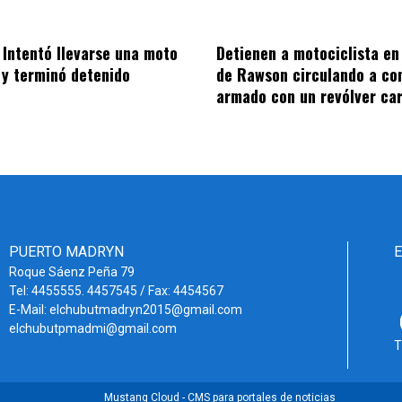
Intentó llevarse una moto
Detienen a motociclista en
a y terminó detenido
de Rawson circulando a co
armado con un revólver ca
PUERTO MADRYN
Roque Sáenz Peña 79
Tel: 4455555. 4457545 / Fax: 4454567
E-Mail: elchubutmadryn2015@gmail.com
elchubutpmadmi@gmail.com
T
Mustang Cloud - CMS para portales de noticias