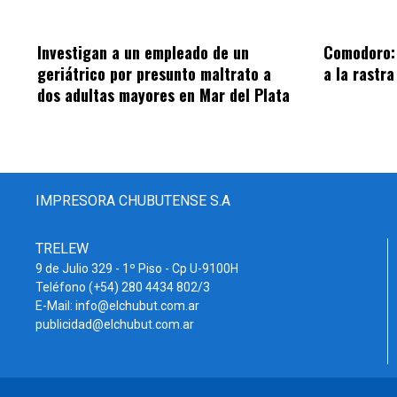
Investigan a un empleado de un
Comodoro: 
geriátrico por presunto maltrato a
a la rastr
dos adultas mayores en Mar del Plata
IMPRESORA CHUBUTENSE S.A
TRELEW
9 de Julio 329 - 1º Piso - Cp U-9100H
Teléfono (+54) 280 4434 802/3
E-Mail: info@elchubut.com.ar
publicidad@elchubut.com.ar