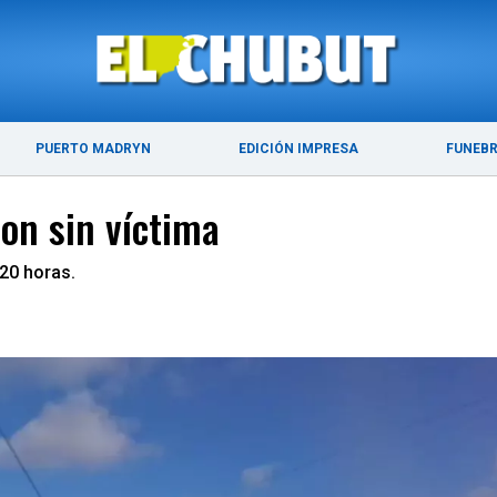
ÚLTIMAS NOTICIAS
PUERTO MADRYN
PUERTO MADRYN
EDICIÓN IMPRESA
FUNEB
on sin víctima
20 horas.