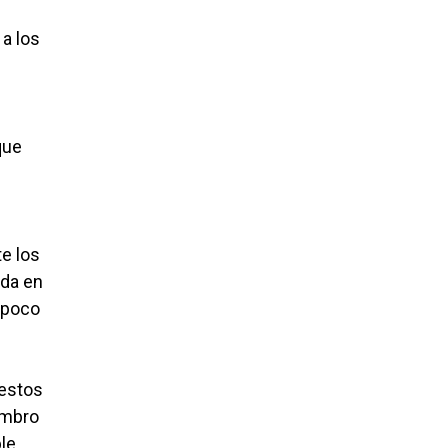
 a los
que
te los
ada en
s poco
restos
ombro
le.