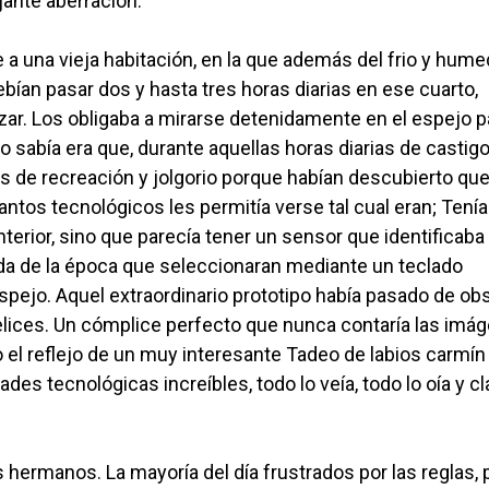
jante aberración.
e a una vieja habitación, en la que además del frio y hum
ebían pasar dos y hasta tres horas diarias en ese cuarto,
rezar. Los obligaba a mirarse detenidamente en el espejo p
 sabía era que, durante aquellas horas diarias de castigo
 de recreación y jolgorio porque habían descubierto que
lantos tecnológicos les permitía verse tal cual eran; Tenía
erior, sino que parecía tener un sensor que identificaba 
oda de la época que seleccionaran mediante un teclado
spejo. Aquel extraordinario prototipo había pasado de ob
 felices. Un cómplice perfecto que nunca contaría las imá
o el reflejo de un muy interesante Tadeo de labios carmín
ades tecnológicas increíbles, todo lo veía, todo lo oía y cl
s hermanos. La mayoría del día frustrados por las reglas, 