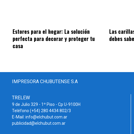
Estores para el hogar: La solución
Las carilla
perfecta para decorar y proteger tu
debes sab
casa
IMPRESORA CHUBUTENSE S.A
TRELEW
9 de Julio 329 - 1º Piso - Cp U-9100H
Teléfono (+54) 280 4434 802/3
E-Mail: info@elchubut.com.ar
publicidad@elchubut.com.ar