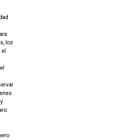
edad
ara
s, los
 el
el
servar
genes
 y
aro:
pero