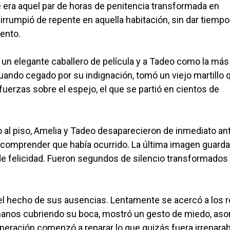
 era aquel par de horas de penitencia transformada en
irrumpió de repente en aquella habitación, sin dar tiempo
mento.
o un elegante caballero de película y a Tadeo como la más
uando cegado por su indignación, tomó un viejo martillo 
uerzas sobre el espejo, el que se partió en cientos de
o al piso, Amelia y Tadeo desaparecieron de inmediato an
 comprender que había ocurrido. La última imagen guard
o de felicidad. Fueron segundos de silencio transformado
el hecho de sus ausencias. Lentamente se acercó a los 
manos cubriendo su boca, mostró un gesto de miedo, as
peración comenzó a reparar lo que quizás fuera irreparab