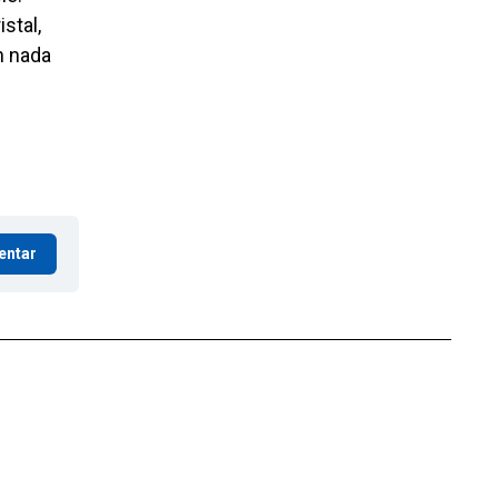
stal,
n nada
entar