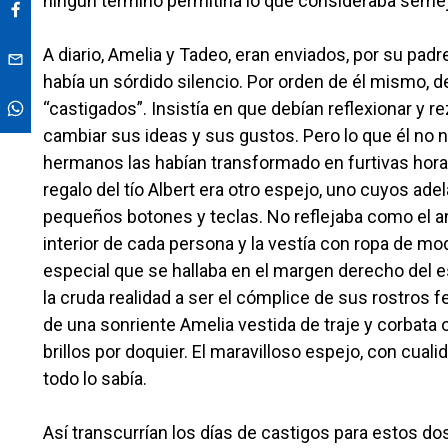
ningún término permitiría lo que consideraba seme
A diario, Amelia y Tadeo, eran enviados, por su padr
había un sórdido silencio. Por orden de él mismo, d
“castigados”. Insistía en que debían reflexionar y 
cambiar sus ideas y sus gustos. Pero lo que él no no
hermanos las habían transformado en furtivas horas
regalo del tío Albert era otro espejo, uno cuyos ade
pequeños botones y teclas. No reflejaba como el ant
interior de cada persona y la vestía con ropa de m
especial que se hallaba en el margen derecho del e
la cruda realidad a ser el cómplice de sus rostros
de una sonriente Amelia vestida de traje y corbata 
brillos por doquier. El maravilloso espejo, con cualid
todo lo sabía.
Así transcurrían los días de castigos para estos do