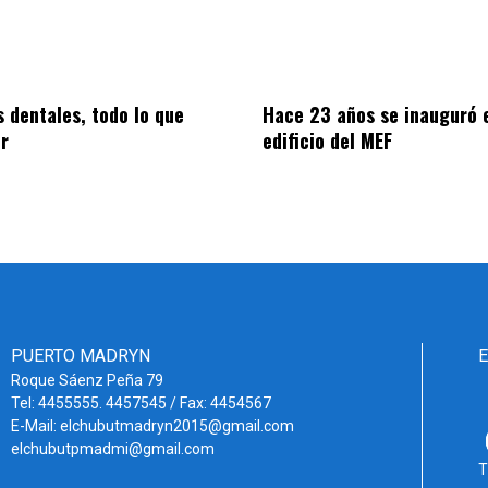
s dentales, todo lo que
Hace 23 años se inauguró e
er
edificio del MEF
PUERTO MADRYN
Roque Sáenz Peña 79
Tel: 4455555. 4457545 / Fax: 4454567
E-Mail: elchubutmadryn2015@gmail.com
elchubutpmadmi@gmail.com
T