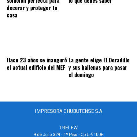
solución perfecta para
lo que debes saber
decorar y proteger tu
casa
Hace 23 años se inauguró
La gente elige El Doradillo
el actual edificio del MEF
y sus ballenas para pasar
el domingo
IMPRESORA CHUBUTENSE S.A
TRELEW
9 de Julio 329 - 1º Piso - Cp U-9100H