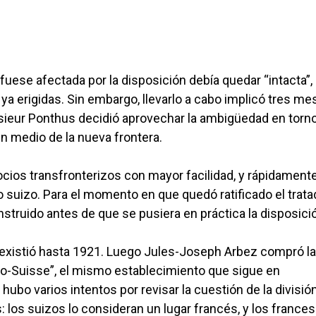
fuese afectada por la disposición debía quedar “intacta”,
a erigidas. Sin embargo, llevarlo a cabo implicó tres me
ieur Ponthus decidió aprovechar la ambigüedad en torno 
en medio de la nueva frontera.
cios transfronterizos con mayor facilidad, y rápidament
 suizo. Para el momento en que quedó ratificado el tratad
nstruido antes de que se pusiera en práctica la disposici
 existió hasta 1921. Luego Jules-Joseph Arbez compró la
nco-Suisse”, el mismo establecimiento que sigue en
bo varios intentos por revisar la cuestión de la divisió
: los suizos lo consideran un lugar francés, y los france