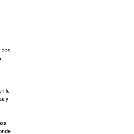
s dos
a
on la
za y
osa
donde