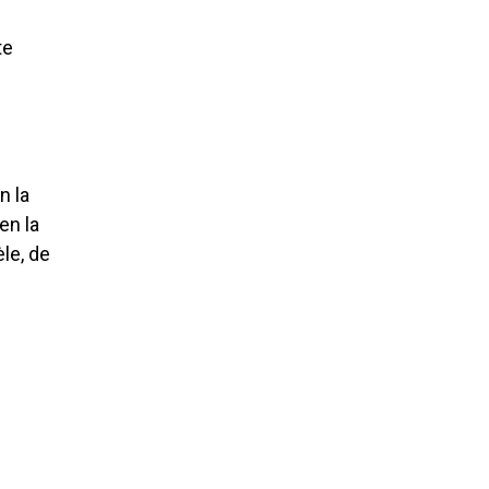
te
n la
en la
le, de