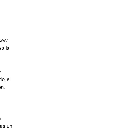
ses:
a la
e
o, el
ón.
n
ses un