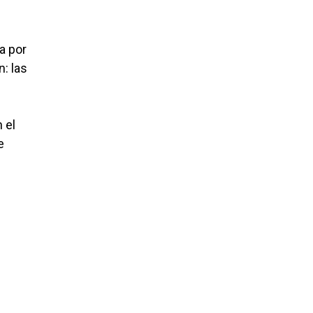
a por
n: las
 el
e