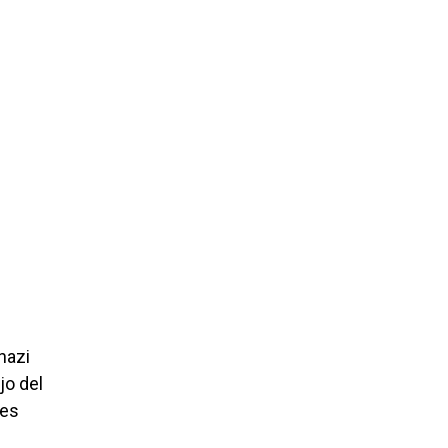
nazi
jo del
des