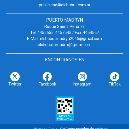
publicidad@elchubut.com.ar
PUERTO MADRYN
Roque Sáenz Peña 79
Tel: 4455555. 4457545 / Fax: 4454567
E-Mail: elchubutmadryn2015@gmail.com
elchubutpmadmi@gmail.com
ENCONTRANOS EN
Twitter
Facebook
Instagram
TikTok
Mustang Cloud - CMS para portales de noticias