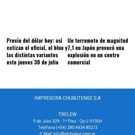
Precio del dólar hoy: así
Un terremoto de magnitud
cotizan el oficial, el blue y
7,1 en Japón provocó una
las distintas variantes
explosión en un centro
este jueves 30 de julio
comercial
IMPRESORA CHUBUTENSE S.A
TRELEW
9 de Julio 329 - 1º Piso - Cp U-9100H
Teléfono (+54) 280 4434 802/3
E-Mail: info@elchubut.com.ar