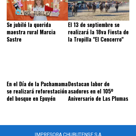
Se jubiló la querida
El 13 de septiembre se
maestra rural Marcia
realizará la 18va Fiesta de
Sastre
la Tropilla "El Cencerro"
En el Día de la Pachamama
Destacan labor de
se realizará reforestación
asadores en el 105º
del bosque en Epuyén
Aniversario de Las Plumas
IMPRESORA CHUBUTENSE S.A