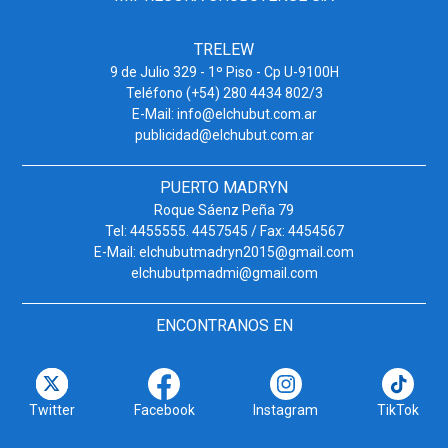
TRELEW
9 de Julio 329 - 1º Piso - Cp U-9100H
Teléfono (+54) 280 4434 802/3
E-Mail: info@elchubut.com.ar
publicidad@elchubut.com.ar
PUERTO MADRYN
Roque Sáenz Peña 79
Tel: 4455555. 4457545 / Fax: 4454567
E-Mail: elchubutmadryn2015@gmail.com
elchubutpmadmi@gmail.com
ENCONTRANOS EN
Twitter
Facebook
Instagram
TikTok